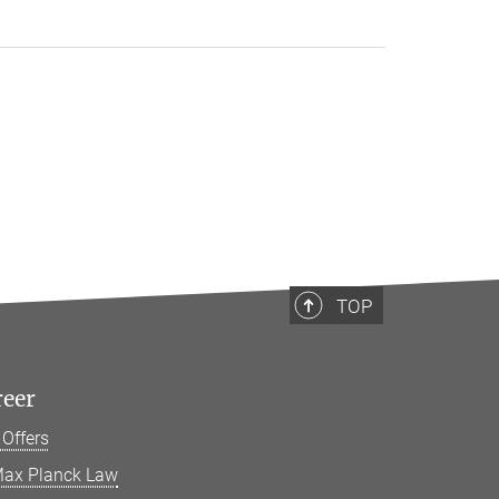
TOP
reer
 Offers
ax Planck Law