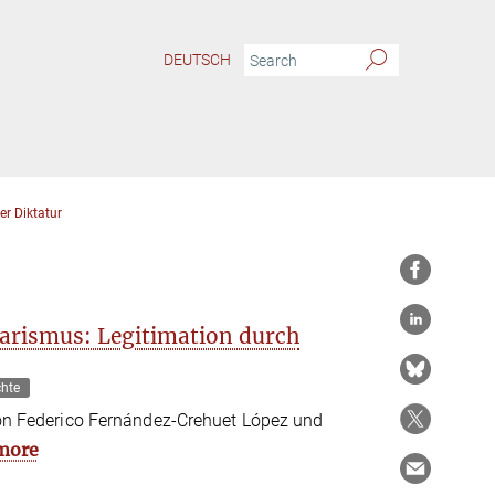
DEUTSCH
r Diktatur
arismus: Legitimation durch
chte
n Federico Fernández-Crehuet López und
more