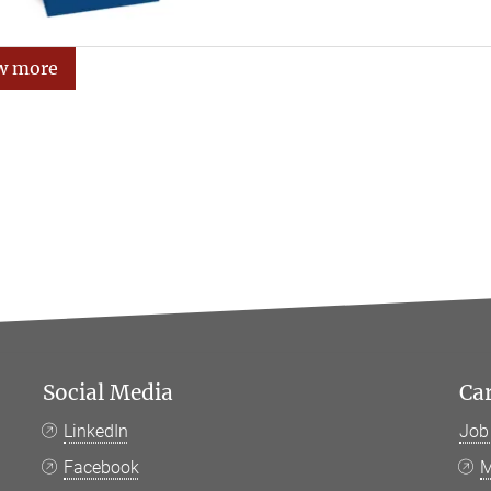
w more
Social Media
Ca
LinkedIn
Job
Facebook
M