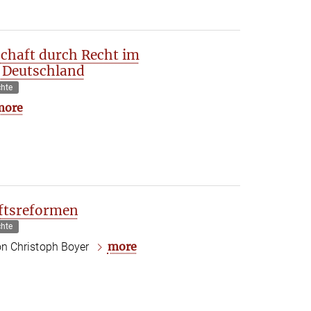
schaft durch Recht im
n Deutschland
chte
more
aftsreformen
chte
more
n Christoph Boyer