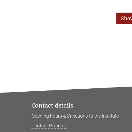
Sho
Contact details
Opening hours & Directions to the Institute
Contact Persons