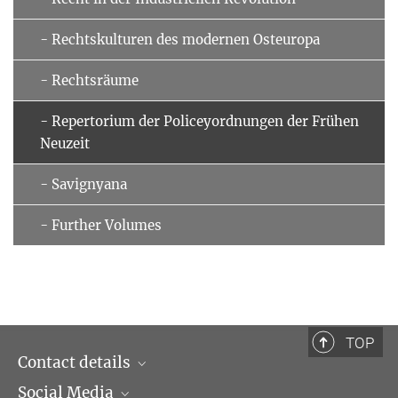
- Rechtskulturen des modernen Osteuropa
- Rechtsräume
- Repertorium der Policeyordnungen der Frühen
Neuzeit
- Savignyana
- Further Volumes
TOP
Contact details
Social Media
Opening hours & Directions to the Institute