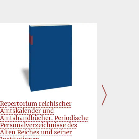
Repertorium reichischer
Das Par
Amtskalender und
Anstalts
Amtshandbücher. Periodische
parlame
Personalverzeichnisse des
Repräsen
Alten Reiches und seiner
Staatsre