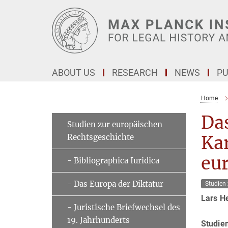
Main-
Content
ABOUT US
RESEARCH
NEWS
PU
Home
Da
Studien zur europäischen
Rechtsgeschichte
Kar
eu
- Bibliographica Iuridica
- Das Europa der Diktatur
Studien
Lars H
- Juristische Briefwechsel des
19. Jahrhunderts
Studie