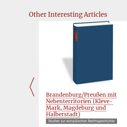
Other Interesting Articles
ocial
Brandenburg/Preußen mit
uity and
Nebenterritorien (Kleve-
onference
Mark, Magdeburg und
ldon
Halberstadt)
Studien zur europäischen Rechtsgeschichte