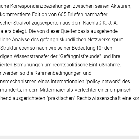
liche Korrespondenzbeziehungen zwischen seinen Akteuren,
 kommentierte Edition von 665 Briefen namhafter
scher Strafvollzugsexperten aus dem Nachlaß K. J. A.
aiers belegt. Die von dieser Quellenbasis ausgehende
liche Analyse des gefängniskundlichen Netzwerks spürt
Struktur ebenso nach wie seiner Bedeutung für den
igen Wissenstransfer der "Gefängnisfreunde" und ihre
nierten Bemühungen um rechtspolitische Einflußnahme.
ch werden so die Rahmenbedingungen und
nsmechanismen eines internationalen "policy network" des
rhunderts, in dem Mittermaier als Verfechter einer empirisch-
chend ausgerichteten "praktischen" Rechtswissenschaft eine ko