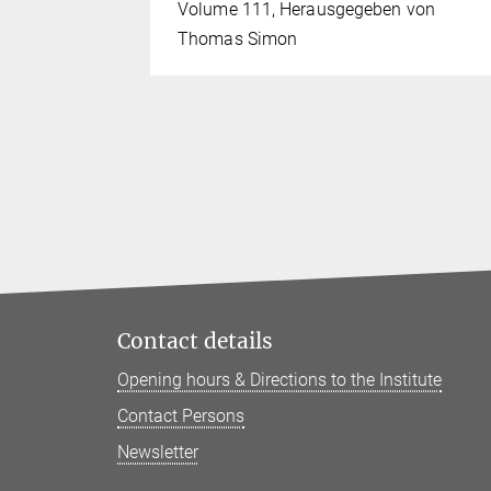
chichte
Volume 111, Herausgegeben von
 Helmut
Thomas Simon
)
Contact details
Opening hours & Directions to the Institute
Contact Persons
Newsletter