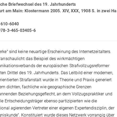
ische Briefwechsel des 19. Jahrhunderts
urt am Main: Klostermann 2005. XIV, XXX, 1908 S. in zwei H
1610-6040
978-3-465-03405-6
rke" sind keine neuartige Erscheinung des Internetzeitalters.
ranschaulicht das Beispiel des wirkmächtigen
ikationsverbands der europäischen Strafvollzugsreformer
ten Drittel des 19. Jahrhunderts. Das Leitbild einer modernen,
ientierten Strafanstalt wurde in Theorie und Praxis generiert
em dichten, fachliche wie geographische Grenzen
annenden Beziehungsgeflecht, an dem Vollzugspraktiker und
le Entscheidungsträger ebenso partizipierten wie die
tional agierenden Vertreter einer eigenen Expertendisziplin, der
niskunde". Konstituiert wurde dieses Netzwerk vorrangig über