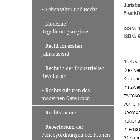
Jurist
- Lebensalter und Recht
Frankf
- Moderne
ISSN: 
Regulierungsregime
ISBN: 
- Recht im ersten
Jahrtausend
"Netzwe
- Recht in der Industriellen
Dies ve
Revolution
Kommun
im zwei
- Rechtskulturen des
zweckor
modernen Osteuropa
von ein
übersp
- Rechtsräume
nationa
- Repertorium der
interna
Policeyordnungen der Frühen
"Gefäng