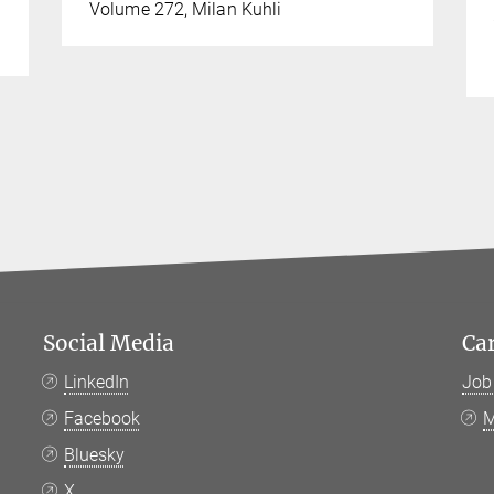
Volume 272, Milan Kuhli
Social Media
Ca
LinkedIn
Job
Facebook
M
Bluesky
X