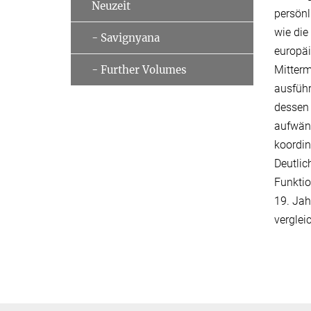
Neuzeit
persön
wie die
- Savignyana
europäi
Mitterm
- Further Volumes
ausführ
dessen 
aufwänd
koordi
Deutli
Funktio
19. Jah
verglei