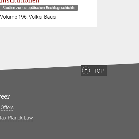
Institutionen
Kaiserre
Studien zur europäischen Rechtsgeschichte
Studien zur 
Volume 196, Volker Bauer
Christoph 
TOP
reer
 Offers
ax Planck Law