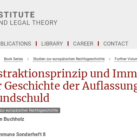
BLICATIONS
LIBRARY
CAREER
CONTACT
Book Series
Studien zur europäischen Rechtsgeschichte
Further Volu
traktionsprinzip und Immo
 Geschichte der Auflassun
undschuld
 zur europäischen Rechtsgeschichte
n Buchholz
mmune Sonderheft 8