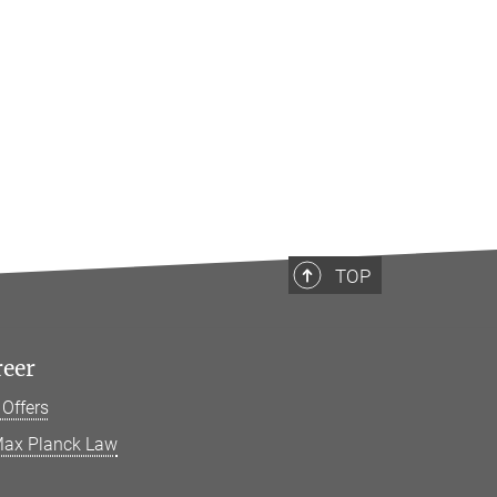
TOP
reer
 Offers
ax Planck Law