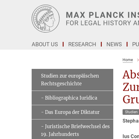
Main-
Content
ABOUT US
RESEARCH
NEWS
PU
Home
Abs
Studien zur europäischen
Rechtsgeschichte
Zur
Gr
- Bibliographica Iuridica
- Das Europa der Diktatur
Studien
Stepha
- Juristische Briefwechsel des
19. Jahrhunderts
Ius Co