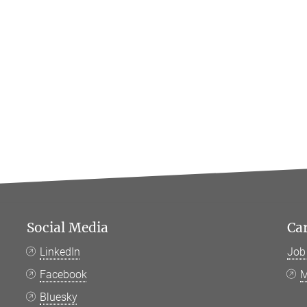
Social Media
Ca
LinkedIn
Job
Facebook
M
Bluesky