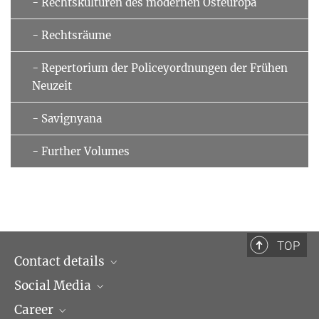
- Rechtskulturen des modernen Osteuropa
- Rechtsräume
- Repertorium der Policeyordnungen der Frühen
Neuzeit
- Savignyana
- Further Volumes
TOP
Contact details
Social Media
Opening hours & Directions to the Institute
Career
Contact Persons
LinkedIn