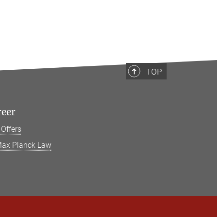
TOP
reer
 Offers
ax Planck Law