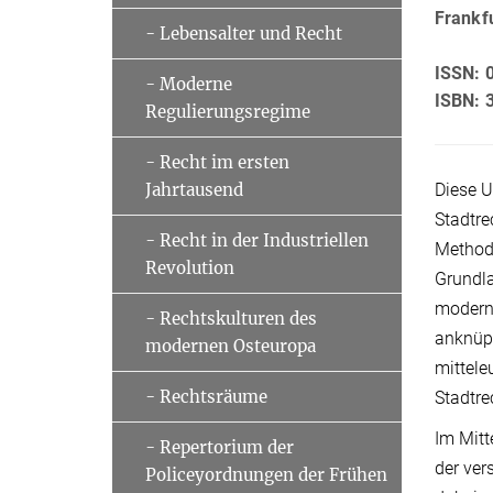
Frankf
- Lebensalter und Recht
ISSN: 
- Moderne
ISBN: 
Regulierungsregime
- Recht im ersten
Diese U
Jahrtausend
Stadtre
- Recht in der Industriellen
Method
Revolution
Grundla
moderne
- Rechtskulturen des
anknüpf
modernen Osteuropa
mittele
- Rechtsräume
Stadtre
Im Mitt
- Repertorium der
der ver
Policeyordnungen der Frühen