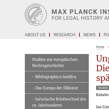
Main-
Content
ABOUT US
RESEARCH
NEWS
PU
Home
Ung
Studien zur europäischen
Rechtsgeschichte
Di
spä
- Bibliographica Iuridica
- Das Europa der Diktatur
Studien
Katalin
- Juristische Briefwechsel des
19. Jahrhunderts
Ius Co