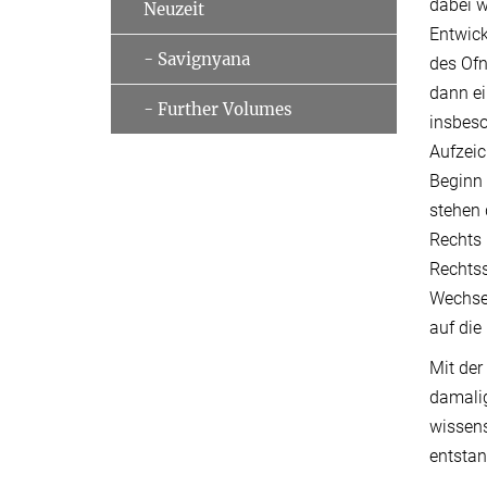
dabei w
Neuzeit
Entwick
- Savignyana
des Ofn
dann ei
- Further Volumes
insbeso
Aufzei
Beginn 
stehen
Rechts 
Rechtss
Wechsel
auf di
Mit der
damalig
wissens
entstan