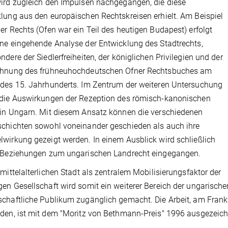
ird zugleich den Impulsen nachgegangen, die diese
lung aus den europäischen Rechtskreisen erhielt. Am Beispiel
er Rechts (Ofen war ein Teil des heutigen Budapest) erfolgt
ne eingehende Analyse der Entwicklung des Stadtrechts,
ndere der Siedlerfreiheiten, der königlichen Privilegien und der
chnung des frühneuhochdeutschen Ofner Rechtsbuches am
des 15. Jahrhunderts. Im Zentrum der weiteren Untersuchung
 die Auswirkungen der Rezeption des römisch-kanonischen
in Ungarn. Mit diesem Ansatz können die verschiedenen
chichten sowohl voneinander geschieden als auch ihre
wirkung gezeigt werden. In einem Ausblick wird schließlich
e Beziehungen zum ungarischen Landrecht eingegangen.
 mittelalterlichen Stadt als zentralem Mobilisierungsfaktor der
en Gesellschaft wird somit ein weiterer Bereich der ungarische
chaftliche Publikum zugänglich gemacht. Die Arbeit, am Frank
den, ist mit dem "Moritz von Bethmann-Preis" 1996 ausgezeic