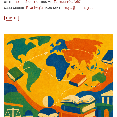
mpilhlt & online
Turmcarrée, A601
ORT:
RAUM:
Pilar Mejía
mejia@lhlt.mpg.de
GASTGEBER:
KONTAKT:
[mehr]