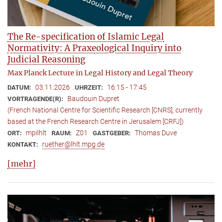
The Re-specification of Islamic Legal
Normativity: A Praxeological Inquiry into
Judicial Reasoning
Max Planck Lecture in Legal History and Legal Theory
03.11.2026
16:15 - 17:45
DATUM:
UHRZEIT:
Baudouin Dupret
VORTRAGENDE(R):
(French National Centre for Scientific Research [CNRS], currently
based at the French Research Centre in Jerusalem [CRFJ])
mpilhlt
Z01
Thomas Duve
ORT:
RAUM:
GASTGEBER:
ruether@lhlt.mpg.de
KONTAKT:
[mehr]