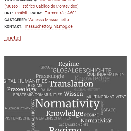
(Museo Histórico Cabildo de Montevideo)
mpilhlt
Turmcarrée, A601
ORT:
RAUM:
​Vanessa Massuchetto
GASTGEBER:
massuchetto@lhlt.mpg.de
KONTAKT:
[mehr]