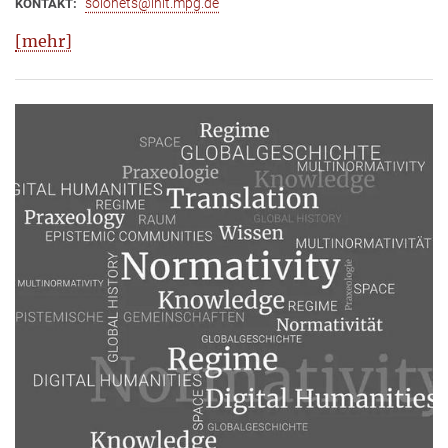
solonets@lhlt.mpg.de
KONTAKT:
[mehr]