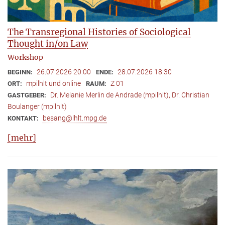
The Transregional Histories of Sociological
Thought in/on Law
Workshop
26.07.2026 20:00
28.07.2026 18:30
BEGINN:
ENDE:
mpilhlt und online
Z 01
ORT:
RAUM:
Dr. Melanie Merlin de Andrade (mpilhlt), Dr. Christian
GASTGEBER:
Boulanger (mpilhlt)
besang@lhlt.mpg.de
KONTAKT:
[mehr]