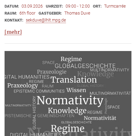
03.09.2026
09:00 - 12:00
Turmcarrée
DATUM:
UHRZEIT:
ORT:
6th floor
Thomas Duve
RAUM:
GASTGEBER:
sekduve@lhlt.mpg.de
KONTAKT:
[mehr]