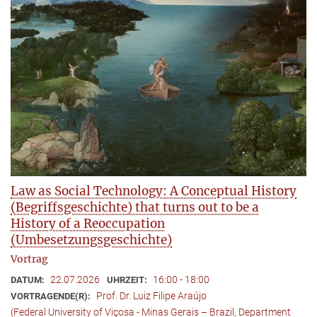
Law as Social Technology: A Conceptual History
(Begriffsgeschichte) that turns out to be a
History of a Reoccupation
(Umbesetzungsgeschichte)
Vortrag
22.07.2026
16:00 - 18:00
DATUM:
UHRZEIT:
Prof. Dr. Luiz Filipe Araújo
VORTRAGENDE(R):
(Federal University of Viçosa - Minas Gerais – Brazil, Department