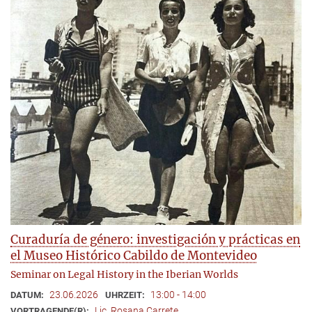
Curaduría de género: investigación y prácticas en
el Museo Histórico Cabildo de Montevideo
Seminar on Legal History in the Iberian Worlds
23.06.2026
13:00 - 14:00
DATUM:
UHRZEIT:
Lic. Rosana Carrete
VORTRAGENDE(R):