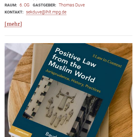
6. OG
Thomas Duve
RAUM:
GASTGEBER:
sekduve@lhlt.mpg.de
KONTAKT:
[mehr]