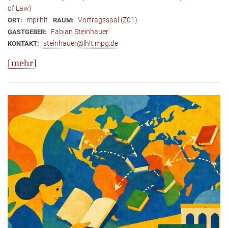
of Law)
mpilhlt
Vortragssaal (Z01)
ORT:
RAUM:
Fabian Steinhauer
GASTGEBER:
steinhauer@lhlt.mpg.de
KONTAKT:
[mehr]