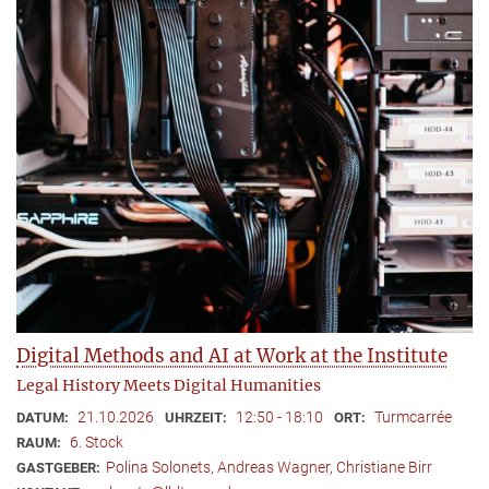
Digital Methods and AI at Work at the Institute
Legal History Meets Digital Humanities
21.10.2026
12:50 - 18:10
Turmcarrée
DATUM:
UHRZEIT:
ORT:
6. Stock
RAUM:
​Polina Solonets, Andreas Wagner, Christiane Birr
GASTGEBER: