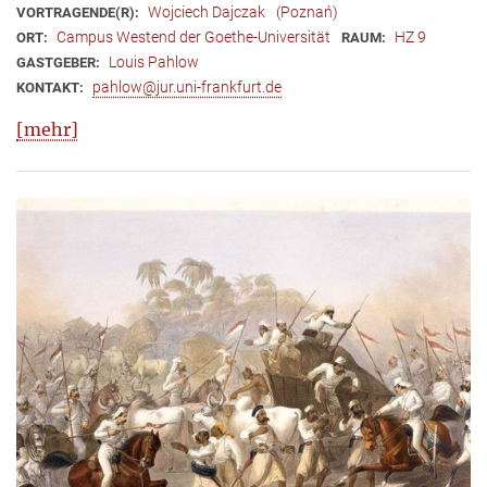
Wojciech Dajczak
(Poznań)
VORTRAGENDE(R):
Campus Westend der Goethe-Universität
HZ 9
ORT:
RAUM:
Louis Pahlow
GASTGEBER:
pahlow@jur.uni-frankfurt.de
KONTAKT:
[mehr]