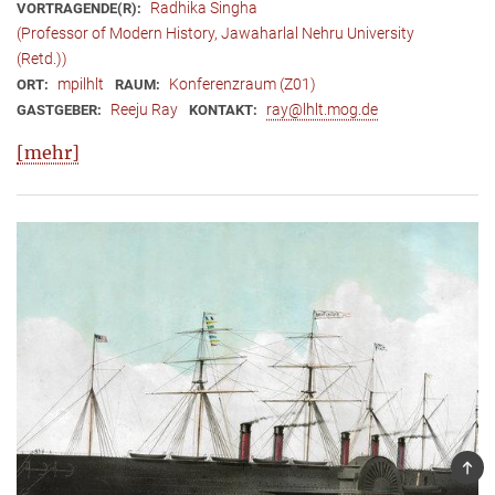
Radhika Singha
VORTRAGENDE(R):
(Professor of Modern History, Jawaharlal Nehru University
(Retd.))
mpilhlt
Konferenzraum (Z01)
ORT:
RAUM:
Reeju Ray
ray@lhlt.mog.de
GASTGEBER:
KONTAKT:
[mehr]
TOP