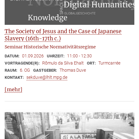
The Society of Jesus and the Case of Japanese
Slavery (16th-17th c.)
Seminar Historische Normativitätsregime
01.09.2026
11:00 - 12:30
DATUM:
UHRZEIT:
Rômulo da Silva Ehalt
Turmcarrée
VORTRAGENDE(R):
ORT:
6. OG
Thomas Duve
RAUM:
GASTGEBER:
sekduve@lhlt.mpg.de
KONTAKT:
[mehr]