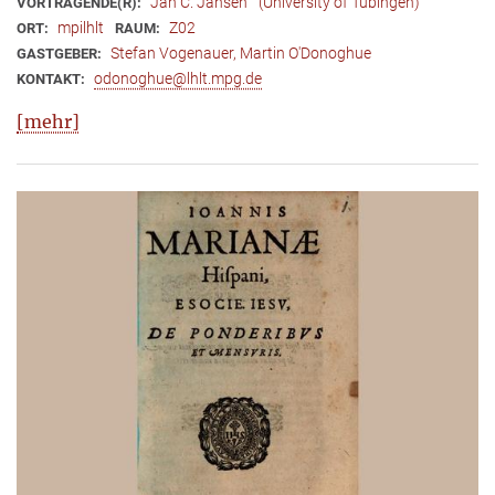
Jan C. Jansen
(University of Tübingen)
VORTRAGENDE(R):
mpilhlt
Z02
ORT:
RAUM:
Stefan Vogenauer, Martin O'Donoghue
GASTGEBER:
odonoghue@lhlt.mpg.de
KONTAKT:
[mehr]