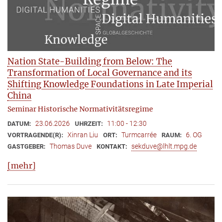
Nation State-Building from Below: The
Transformation of Local Governance and its
Shifting Knowledge Foundations in Late Imperial
China
Seminar Historische Normativitätsregime
23.06.2026
11:00 - 12:30
DATUM:
UHRZEIT:
Xinran Liu
Turmcarrée
6. OG
VORTRAGENDE(R):
ORT:
RAUM:
Thomas Duve
sekduve@lhlt.mpg.de
GASTGEBER:
KONTAKT:
[mehr]