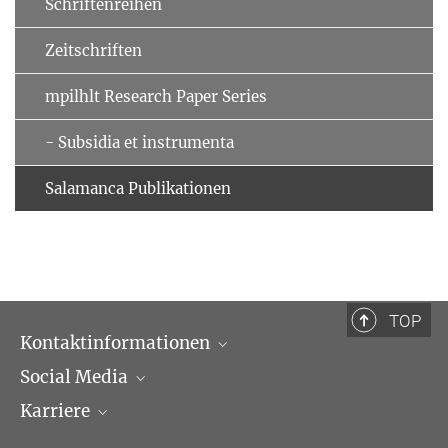
Schriftenreihen
Zeitschriften
mpilhlt Research Paper Series
- Subsidia et instrumenta
Salamanca Publikationen
TOP
Kontaktinformationen
Social Media
Öffnungszeiten & Anfahrt
Karriere
Ansprechpartner*innen
LinkedIn
Newsletter
Facebook
Stellenangebote