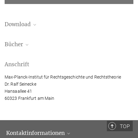
Download
Publication list
Bücher
447.83 kB
Anschrift
Max-Planck-Institut für Rechtsgeschichte und Rechtstheorie
Dr. Ralf Seinecke
Hansaallee 41
60323 Frankfurt am Main
TOP
Kontaktinformationen