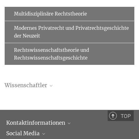
Multidisziplinäre Rechtstheorie
Modernes Privatrecht und Privatrechtsgeschichte
der Neuzeit
Rechtswissenschaftstheorie und
Rechtswissenschaftsgeschichte
Wissenschaftler
Ralf Seinecke
Wissenschaftler
+49 (69) 789 78 - 318
TOP
seinecke@...
Kontaktinformationen
Social Media
Öffnungszeiten & Anfahrt