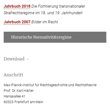
Jahrbuch 2018
Die Formierung transnationaler
Strafrechtsregime im 18. und 19. Jahrhundert
Jahrbuch 2007
Bilder im Recht
Historische Normativitätsregime
Download
Schriftenverzeichnis Prof. Dr. Karl Härter
Anschrift
376.51 kB
Max-Planck-Institut für Rechtsgeschichte und Rechtstheorie
Prof. Dr. Karl Härter
Hansaallee 41
60323 Frankfurt am Main