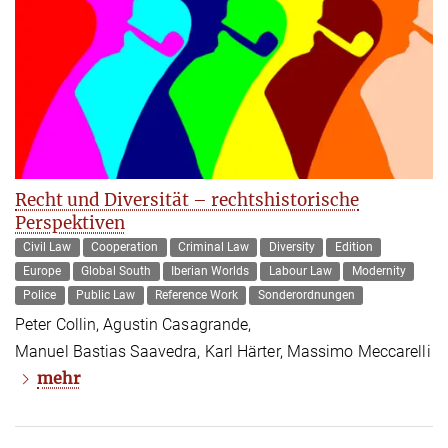
Recht und Diversität – rechtshistorische
Perspektiven
Civil Law
Cooperation
Criminal Law
Diversity
Edition
Europe
Global South
Iberian Worlds
Labour Law
Modernity
Police
Public Law
Reference Work
Sonderordnungen
Peter Collin, Agustin Casagrande,
Manuel Bastias Saavedra, Karl Härter, Massimo Meccarelli
mehr