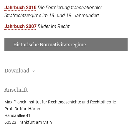
Jahrbuch 2018
Die Formierung transnationaler
Strafrechtsregime im 18. und 19. Jahrhundert
Jahrbuch 2007
Bilder im Recht
Historische Normativitätsregime
Download
Schriftenverzeichnis Prof. Dr. Karl Härter
Anschrift
376.51 kB
Max-Planck-Institut für Rechtsgeschichte und Rechtstheorie
Prof. Dr. Karl Härter
Hansaallee 41
60323 Frankfurt am Main