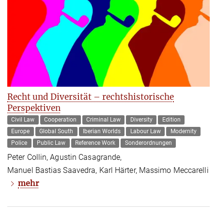
Recht und Diversität – rechtshistorische
Perspektiven
Civil Law
Cooperation
Criminal Law
Diversity
Edition
Europe
Global South
Iberian Worlds
Labour Law
Modernity
Police
Public Law
Reference Work
Sonderordnungen
Peter Collin, Agustin Casagrande,
Manuel Bastias Saavedra, Karl Härter, Massimo Meccarelli
mehr