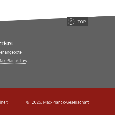
TOP
rriere
llenangebote
ax Planck Law
iheit
©
2026, Max-Planck-Gesellschaft