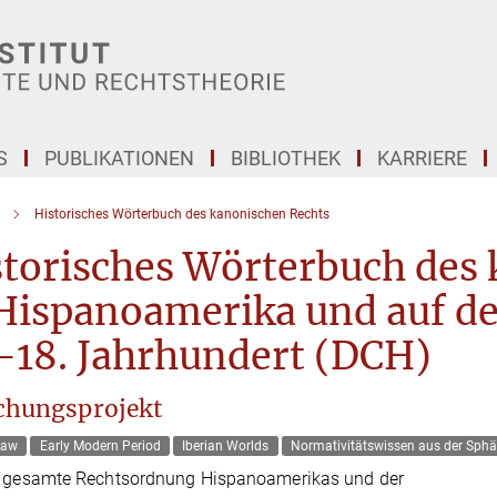
S
PUBLIKATIONEN
BIBLIOTHEK
KARRIERE
Historisches Wörterbuch des kanonischen Rechts
storisches Wörterbuch des
Hispanoamerika und auf de
-18. Jahrhundert (DCH)
chungsprojekt
Law
Early Modern Period
Iberian Worlds
Normativitätswissen aus der Sphä
e gesamte Rechtsordnung Hispanoamerikas und der