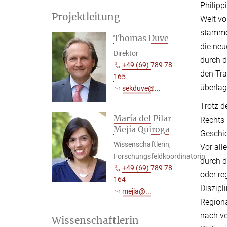
Philipp
Projektleitung
Welt vo
stammen
Thomas Duve
die neu
Direktor
durch d
+49 (69) 789 78 -
den Tra
165
überla
sekduve@...
Trotz d
María del Pilar
Rechts 
Mejía Quiroga
Geschic
Wissenschaftlerin,
Vor all
Forschungsfeldkoordinatorin
durch d
+49 (69) 789 78 -
oder re
164
Diszipl
mejia@...
Regiona
nach ve
Wissenschaftlerin