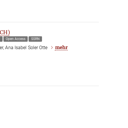
DCH)
g
Open Access
SSRN
mehr
er, Ana Isabel Soler Otte