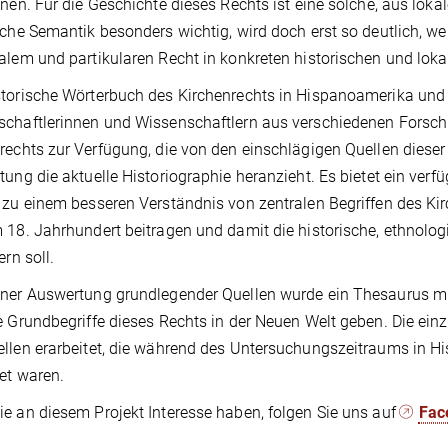
inen. Für die Geschichte dieses Rechts ist eine solche, aus lok
sche Semantik besonders wichtig, wird doch erst so deutlich, w
alem und partikularen Recht in konkreten historischen und lok
torische Wörterbuch des Kirchenrechts in Hispanoamerika und a
schaftlerinnen und Wissenschaftlern aus verschiedenen Forsc
rechts zur Verfügung, die von den einschlägigen Quellen dieser
tung die aktuelle Historiographie heranzieht. Es bietet ein ve
 zu einem besseren Verständnis von zentralen Begriffen des K
 18. Jahrhundert beitragen und damit die historische, ethnolog
ern soll.
ner Auswertung grundlegender Quellen wurde ein Thesaurus mit 
e Grundbegriffe dieses Rechts in der Neuen Welt geben. Die ein
llen erarbeitet, die während des Untersuchungszeitraums in H
tet waren.
e an diesem Projekt Interesse haben, folgen Sie uns auf
Fac