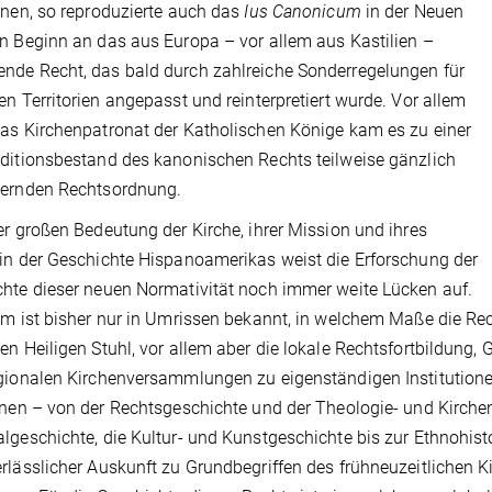
inen, so reproduzierte auch das
Ius Canonicum
in der Neuen
n Beginn an das aus Europa – vor allem aus Kastilien –
de Recht, das bald durch zahlreiche Sonderregelungen für
en Territorien angepasst und reinterpretiert wurde. Vor allem
as Kirchenpatronat der Katholischen Könige kam es zu einer
ditionsbestand des kanonischen Rechts teilweise gänzlich
gernden Rechtsordnung.
er großen Bedeutung der Kirche, ihrer Mission und ihres
in der Geschichte Hispanoamerikas weist die Erforschung der
hte dieser neuen Normativität noch immer weite Lücken auf.
em ist bisher nur in Umrissen bekannt, in welchem Maße die R
en Heiligen Stuhl, vor allem aber die lokale Rechtsfortbildung
gionalen Kirchenversammlungen zu eigenständigen Institutione
inen – von der Rechtsgeschichte und der Theologie- und Kirche
lgeschichte, die Kultur- und Kunstgeschichte bis zur Ethnohist
rlässlicher Auskunft zu Grundbegriffen des frühneuzeitlichen 