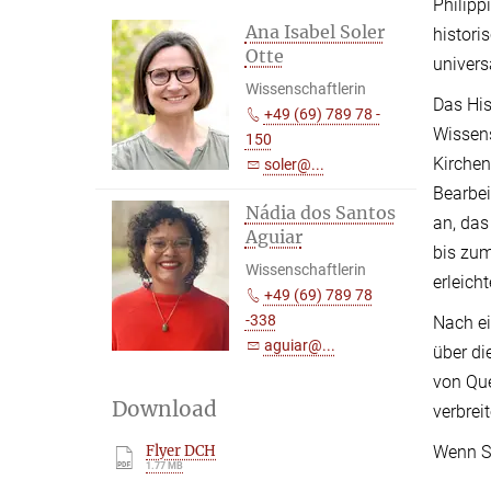
Philipp
Ana Isabel Soler
histori
Otte
univers
Wissenschaftlerin
Das His
+49 (69) 789 78 -
Wissen
150
Kirchen
soler@...
Bearbei
Nádia dos Santos
an, das
Aguiar
bis zum
Wissenschaftlerin
erleicht
+49 (69) 789 78
-338
Nach ei
aguiar@...
über di
von Que
Download
verbrei
Flyer DCH
Wenn Si
1.77 MB