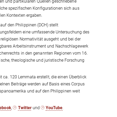
alen und partikularen Quellen geschriebene
elche spezifischen Konfigurationen sich aus
alen Kontexten ergaben.
uf den Philippinen (DCH) stellt
hungsfeldern eine umfassende Untersuchung des
 religiösen Normativität ausgeht und bei der
rfügbares Arbeitsinstrument und Nachschlagewerk
irchenrechts in den genannten Regionen vom 16.
ische, theologische und juristische Forschung
ca. 120 Lemmata erstellt, die einen Überblick
zelnen Beiträge werden auf Basis eines Corpus
ispanoamerika und auf den Philippinen weit
ebook
,
Twitter
und
YouTube
.