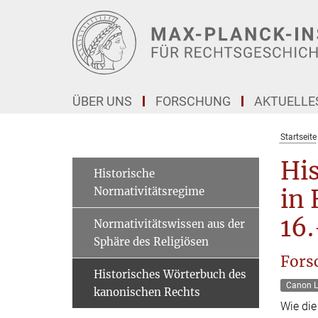
Hauptinhalt
ÜBER UNS
FORSCHUNG
AKTUELLE
Startseite
Hi
Historische
Normativitätsregime
in 
16.
Normativitätswissen aus der
Sphäre des Religiösen
Fors
Historisches Wörterbuch des
Canon 
kanonischen Rechts
Wie di