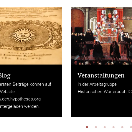
Veranstaltungen
Publikationen
in der Arbeitsgruppe
Max Planck Institute f
Historisches Wörterbuch DCH
History & Legal Theor
Research Paper Serie