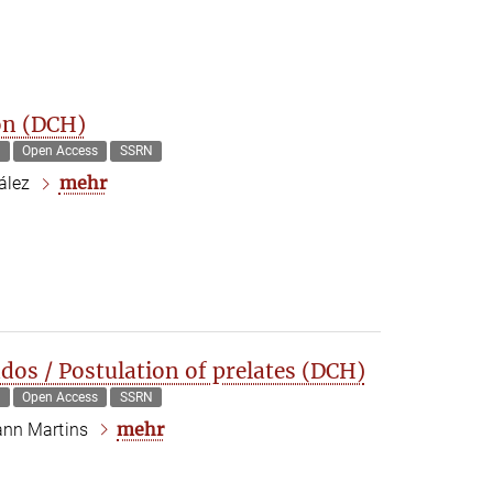
on (DCH)
g
Open Access
SSRN
mehr
zález
ados / Postulation of prelates (DCH)
g
Open Access
SSRN
mehr
ann Martins