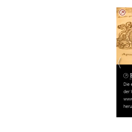
Blog
Die ersten Beiträge können auf
der Website
www.dch.hypotheses.org
heruntergeladen werden.