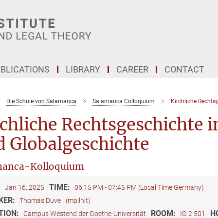
BLICATIONS
LIBRARY
CAREER
CONTACT
Die Schule von Salamanca
Salamanca Colloquium
Kirchliche Rechts
chliche Rechtsgeschichte i
d Globalgeschichte
manca-Kolloquium
:
TIME:
Jan 16, 2025
06:15 PM - 07:45 PM (Local Time Germany)
KER:
Thomas Duve
(mpilhlt)
TION:
ROOM:
H
Campus Westend der Goethe-Universität
IG 2.501