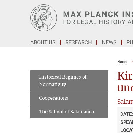
Main-
Content
ABOUT US
RESEARCH
NEWS
PU
Home
Kir
Historical Regimes of
Normativity
un
Cooperations
Sala
The School of Salamanca
DATE
SPEA
LOCA