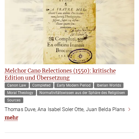
Melchor Cano Relectiones (1550): kritische
Edition und Übersetzung
Canon Law
Completed
Early Modern Period
Iberian Worlds
Moral Theology
Normativitätswissen aus der Sphäre des Religiösen
Sources
Thomas Duve, Ana Isabel Soler Otte, Juan Belda Plans
mehr