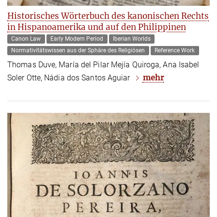
Historisches Wörterbuch des kanonischen Rechts
in Hispanoamerika und auf den Philippinen
Canon Law
Early Modern Period
Iberian Worlds
Normativitätswissen aus der Sphäre des Religiösen
Reference Work
Thomas Duve, María del Pilar Mejía Quiroga, Ana Isabel
mehr
Soler Otte, Nádia dos Santos Aguiar