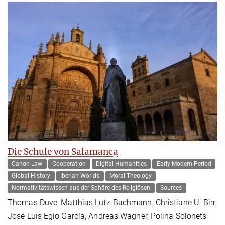
Die Schule von Salamanca
Canon Law
Cooperation
Digital Humanities
Early Modern Period
Global History
Iberian Worlds
Moral Theology
Normativitätswissen aus der Sphäre des Religiösen
Sources
Thomas Duve, Matthias Lutz-Bachmann, Christiane U. Birr,
José Luis Egío García, Andreas Wagner, Polina Solonets