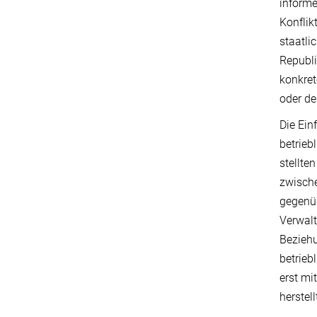
informe
Konflik
staatli
Republi
konkret
oder de
Die Ein
betrieb
stellte
zwische
gegenüb
Verwalt
Beziehu
betrieb
erst mi
herstell