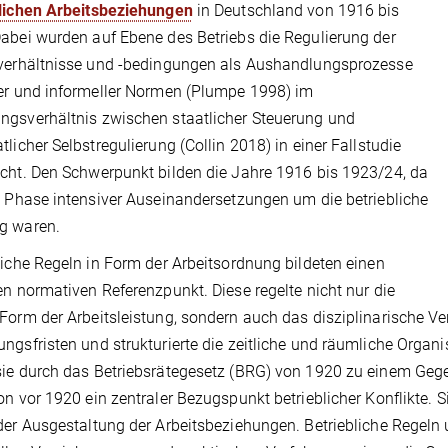
blichen Arbeitsbeziehungen
in Deutschland von 1916 bis
abei wurden auf Ebene des Betriebs die Regulierung der
verhältnisse und -bedingungen als Aushandlungsprozesse
er und informeller Normen (Plumpe 1998) im
gsverhältnis zwischen staatlicher Steuerung und
tlicher Selbstregulierung (Collin 2018) in einer Fallstudie
cht. Den Schwerpunkt bilden die Jahre 1916 bis 1923/24, da
e Phase intensiver Auseinandersetzungen um die betriebliche
g waren.
liche Regeln in Form der Arbeitsordnung bildeten einen
en normativen Referenzpunkt. Diese regelte nicht nur die
Form der Arbeitsleistung, sondern auch das disziplinarische Ver
ngsfristen und strukturierte die zeitliche und räumliche Organi
ie durch das Betriebsrätegesetz (BRG) von 1920 zu einem Geg
on vor 1920 ein zentraler Bezugspunkt betrieblicher Konflikte. S
der Ausgestaltung der Arbeitsbeziehungen. Betriebliche Regeln 