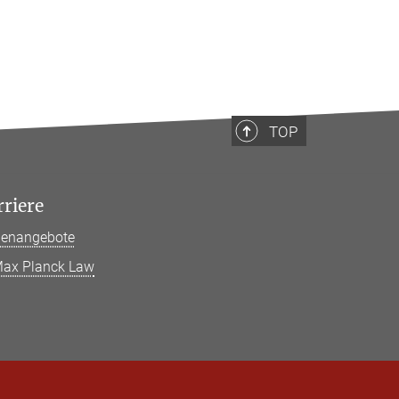
TOP
rriere
llenangebote
ax Planck Law