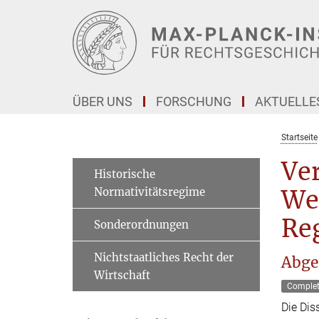
Hauptinhalt
ÜBER UNS
FORSCHUNG
AKTUELLE
Startseite
Ve
Historische
Normativitätsregime
Wei
Reg
Sonderordnungen
Nichtstaatliches Recht der
Abge
Wirtschaft
Comple
Die Dis