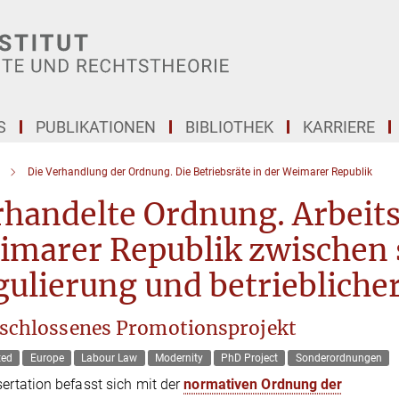
S
PUBLIKATIONEN
BIBLIOTHEK
KARRIERE
Die Verhandlung der Ordnung. Die Betriebsräte in der Weimarer Republik
rhandelte Ordnung. Arbeit
marer Republik zwischen s
ulierung und betriebliche
schlossenes Promotionsprojekt
ted
Europe
Labour Law
Modernity
PhD Project
Sonderordnungen
sertation befasst sich mit der
normativen Ordnung der