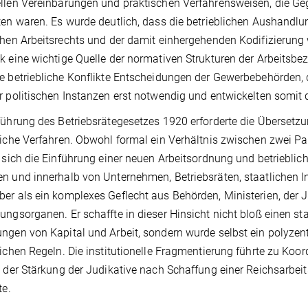
llen Vereinbarungen und praktischen Verfahrensweisen, die 
ten waren. Es wurde deutlich, dass die betrieblichen Aushandl
chen Arbeitsrechts und der damit einhergehenden Kodifizierung
k eine wichtige Quelle der normativen Strukturen der Arbeits
e betriebliche Konflikte Entscheidungen der Gewerbebehörden, 
r politischen Instanzen erst notwendig und entwickelten somit d
führung des Betriebsrätegesetzes 1920 erforderte die Übersetzu
liche Verfahren. Obwohl formal ein Verhältnis zwischen zwei Pa
n sich die Einführung einer neuen Arbeitsordnung und betriebl
n und innerhalb von Unternehmen, Betriebsräten, staatlichen I
er als ein komplexes Geflecht aus Behörden, Ministerien, der 
ungsorganen. Er schaffte in dieser Hinsicht nicht bloß einen st
ngen von Kapital und Arbeit, sondern wurde selbst ein polyzen
lichen Regeln. Die institutionelle Fragmentierung führte zu Ko
t der Stärkung der Judikative nach Schaffung einer Reichsarbeits
te.