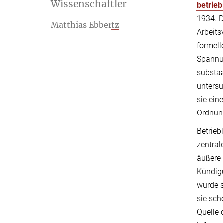
Wissenschaftler
betrie
1934. D
Matthias Ebbertz
Arbeits
formell
Spannun
substaa
untersu
sie ein
Ordnun
Betrieb
zentral
äußere 
Kündigu
wurde s
sie sch
Quelle 