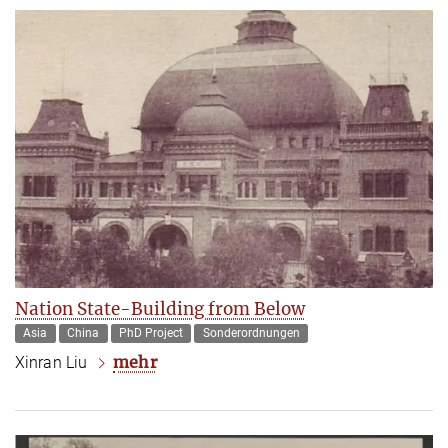
Nation State-Building from Below
Asia
China
PhD Project
Sonderordnungen
mehr
Xinran Liu