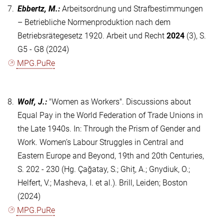
7.
Ebbertz, M.
:
Arbeitsordnung und Strafbestimmungen
– Betriebliche Normenproduktion nach dem
Betriebsrätegesetz 1920. Arbeit und Recht
2024
(3), S.
G5 - G8 (2024)
MPG.PuRe
8.
Wolf, J.
:
"Women as Workers". Discussions about
Equal Pay in the World Federation of Trade Unions in
the Late 1940s. In: Through the Prism of Gender and
Work. Women’s Labour Struggles in Central and
Eastern Europe and Beyond, 19th and 20th Centuries,
S. 202 - 230 (Hg. Çağatay, S.; Ghiț, A.; Gnydiuk, O.;
Helfert, V.; Masheva, I. et al.). Brill, Leiden; Boston
(2024)
MPG.PuRe