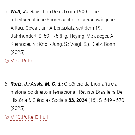
5.
Wolf, J.
:
Gewalt im Betrieb um 1900. Eine
arbeitsrechtliche Spurensuche. In: Verschwiegener
Alltag. Gewalt am Arbeitsplatz seit dem 19.
Jahrhundert, S. 59 - 75 (Hg. Heying, M.; Jaeger, A.;
Kleinöder, N.; Knoll-Jung, S.; Voigt, S.). Dietz, Bonn
(2025)
MPG.PuRe
6.
Roriz, J.; Assis, M. C. d.
:
O gênero da biografia e a
história do direito internacional. Revista Brasileira De
História & Ciências Sociais
33, 2024
(16), S. 549 - 570
(2025)
MPG.PuRe
Full