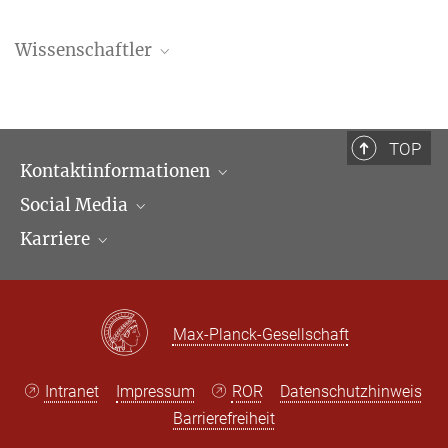
Wissenschaftler
Jasper Kunstreich
Wissenschaftler
+49 (69) 789 78 - 185
TOP
+49 (69) 789 78 - 169
Kontaktinformationen
kunstreich@...
Social Media
Öffnungszeiten & Anfahrt
Karriere
Ansprechpartner*innen
LinkedIn
Newsletter
Facebook
Stellenangebote
Bluesky
Max Planck Law
Max-Planck-Gesellschaft
X
Intranet
Impressum
ROR
Datenschutzhinweis
Barrierefreiheit