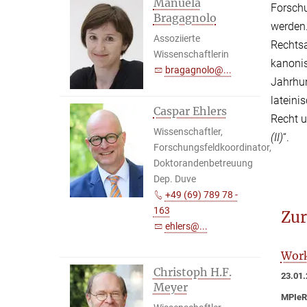
Manuela
Forschu
Bragagnolo
werden.
Assoziierte
Rechtsa
Wissenschaftlerin
kanonis
bragagnolo@...
Jahrhun
lateini
Caspar Ehlers
Recht u
Wissenschaftler,
(II)
“.
Forschungsfeldkoordinator,
Doktorandenbetreuung
Dep. Duve
+49 (69) 789 78 -
163
Zur
ehlers@...
Work
Christoph H.F.
23.01.
Meyer
MPIeR