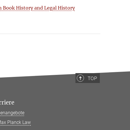
 Book History and Legal History
TOP
rriere
llenangebote
ax Planck Law