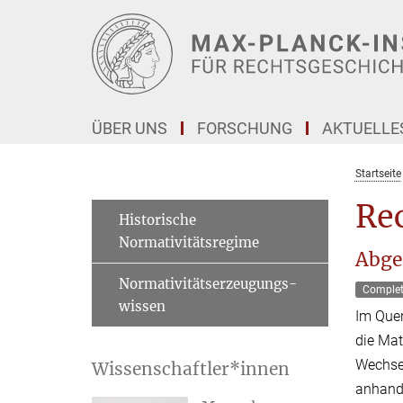
Hauptinhalt
ÜBER UNS
FORSCHUNG
AKTUELLE
Startseite
Re
Historische
Normativitätsregime
Abge
Normativitätserzeugungs-
Comple
wissen
Im Que
die Mat
Wechsel
Wissenschaftler*innen
anhand 