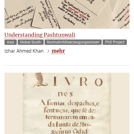
Understanding Pashtunwali
Asia
Global South
Normativitätserzeugungswissen
PhD Project
mehr
Izhar Ahmed Khan