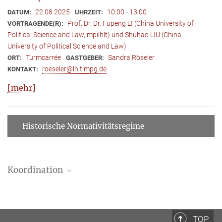
22.08.2025
10:00 - 13:00
DATUM:
UHRZEIT:
Prof. Dr. Dr. Fupeng LI (China University of
VORTRAGENDE(R):
Political Science and Law, mpilhlt) und Shuhao LIU (China
University of Political Science and Law)
Turmcarrée
Sandra Röseler
ORT:
GASTGEBER:
roeseler@lhlt.mpg.de
KONTAKT:
[mehr]
Historische Normativitätsregime
Koordination
Alexandra Wielandt
Doktorandin, Forschungsfeldkoordinatorin
+49 (69) 789 78 - 169
TOP