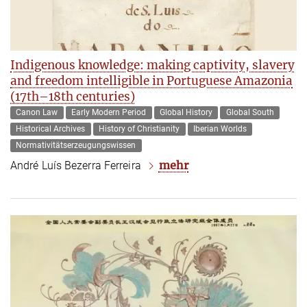
Indigenous knowledge: making captivity, slavery
and freedom intelligible in Portuguese Amazonia
(17th–18th centuries)
Canon Law
Early Modern Period
Global History
Global South
Historical Archives
History of Christianity
Iberian Worlds
Normativitätserzeugungswissen
mehr
André Luís Bezerra Ferreira