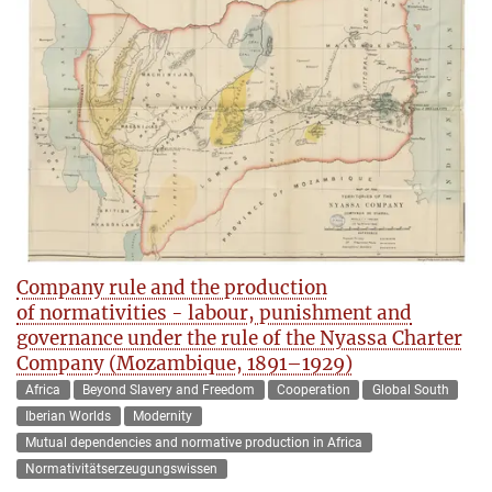
Company rule and the production
of normativities - labour, punishment and
governance under the rule of the Nyassa Charter
Company (Mozambique, 1891–1929)
Africa
Beyond Slavery and Freedom
Cooperation
Global South
Iberian Worlds
Modernity
Mutual dependencies and normative production in Africa
Normativitätserzeugungswissen