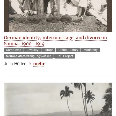
German identity, intermarriage, and divorce in
Samoa: 1900–1914
Completed
Diversity
Europe
Global History
Modernity
Normativitätserzeugungswissen
PhD Project
mehr
Julia Hütten