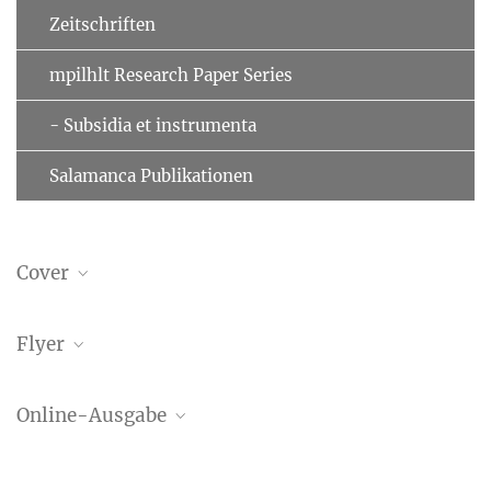
Zeitschriften
mpilhlt Research Paper Series
- Subsidia et instrumenta
Salamanca Publikationen
Cover
Flyer
ePaper | GPLH Volume 24
Online-Ausgabe
288.24 kB
GPLH Volume 24