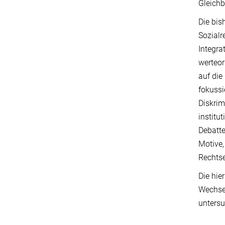
Gleich
Die bis
Sozialr
Integra
werteor
auf die
fokussi
Diskrim
institu
Debatte
Motive,
Rechtse
Die hie
Wechse
untersu