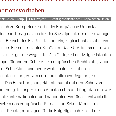
otionsvorhaben
nck Fellow Group
PhD Project
Rechtsgeschichte der Europäischen Union
leich zu Kompetenzen, die der Europäische Union klar
net sind, mag es sich bei der Sozialpolitik um einen weniger
ren Bereich des EU-Rechts handeln; zugleich ist sie aber ein
iches Element sozialer Kohäsion. Das EU-Arbeitsrecht etwa
otz oder gerade wegen der Zuständigkeit der Mitgliedstaaten
mpel für andere Gebiete der europäischen Rechtsintegration
en. Schließlich sind heute weite Teile der nationalen
srechtsordnungen von europarechtlichen Regelungen
en. Das Forschungsprojekt untersucht mit dem Schutz vor
inierung Teilaspekte des Arbeitsrechts und fragt danach, wie
 unter internationalen und nationalen Einflüssen entwickelte
iefern das europäische Primär- und Sekundärrecht die
len Rechtsgrundlagen für die Entgeltgleichheit und die