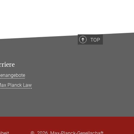
TOP
rriere
llenangebote
ax Planck Law
iheit
©
2026, Max-Planck-Gesellschaft