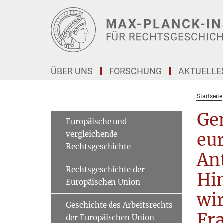
Hauptinhalt
ÜBER UNS
FORSCHUNG
AKTUELLE
Startseite
Gem
Europäische und
vergleichende
eur
Rechtsgeschichte
An
Rechtsgeschichte der
Hin
Europäischen Union
wi
Geschichte des Arbeitsrechts
Fr
der Europäischen Union