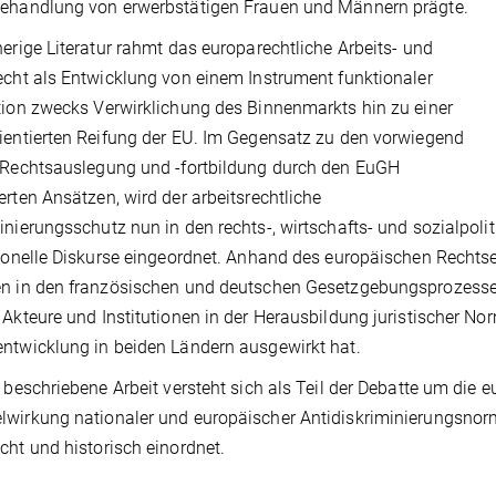
behandlung von erwerbstätigen Frauen und Männern prägte.
herige Literatur rahmt das europarechtliche Arbeits- und
echt als Entwicklung von einem Instrument funktionaler
tion zwecks Verwirklichung des Binnenmarkts hin zu einer
ientierten Reifung der EU. Im Gegensatz zu den vorwiegend
 Rechtsauslegung und -fortbildung durch den EuGH
erten Ansätzen, wird der arbeitsrechtliche
inierungsschutz nun in den rechts-, wirtschafts- und sozialpoli
tionelle Diskurse eingeordnet. Anhand des europäischen Rechts
n in den französischen und deutschen Gesetzgebungsprozessen 
 Akteure und Institutionen in der Herausbildung juristischer N
ntwicklung in beiden Ländern ausgewirkt hat.
r beschriebene Arbeit versteht sich als Teil der Debatte um die 
lwirkung nationaler und europäischer Antidiskriminierungsno
cht und historisch einordnet.