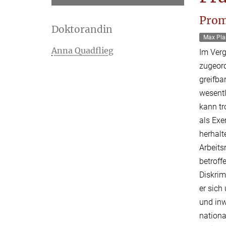
Prom
Doktorandin
Max Pla
Anna Quadflieg
Im Verg
zugeord
greifba
wesentl
kann tr
als Exe
herhalt
Arbeit
betroff
Diskrim
er sich
und inw
nationa