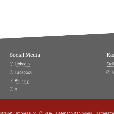
Social Media
Ka
LinkedIn
Ste
Facebook
M
Bluesky
X
Intranet
Impressum
ROR
Datenschutzhinweis
Barrierefre