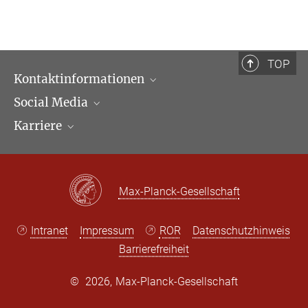
TOP
Kontaktinformationen
Social Media
Öffnungszeiten & Anfahrt
Karriere
Ansprechpartner*innen
LinkedIn
Newsletter
Facebook
Stellenangebote
Bluesky
Max Planck Law
Max-Planck-Gesellschaft
X
Intranet
Impressum
ROR
Datenschutzhinweis
Barrierefreiheit
©
2026, Max-Planck-Gesellschaft