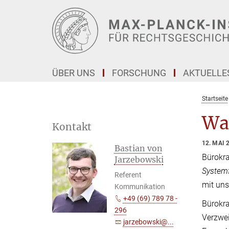
Hauptinhalt
ÜBER UNS
FORSCHUNG
AKTUELLE
Startseite
Wa
Kontakt
12. MAI 
Bastian von
Bürokra
Jarzebowski
System
Referent
mit uns
Kommunikation
+49 (69) 789 78 -
Bürokra
296
Verzwei
jarzebowski@...