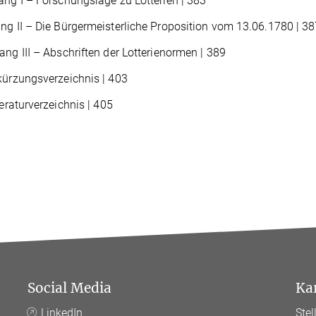
ng I – Forschungslage zu Lotterien | 383
g II – Die Bürgermeisterliche Proposition vom 13.06.1780 | 3
ng III – Abschriften der Lotterienormen | 389
ürzungsverzeichnis | 403
eraturverzeichnis | 405
Social Media
Ka
LinkedIn
Ste