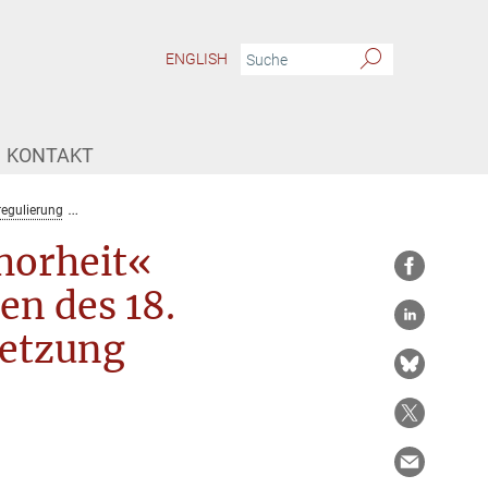
ENGLISH
KONTAKT
regulierung
»Der herrschende Geist der Thorheit« Die Frankfurter Lotterienor
horheit«
en des 18.
setzung