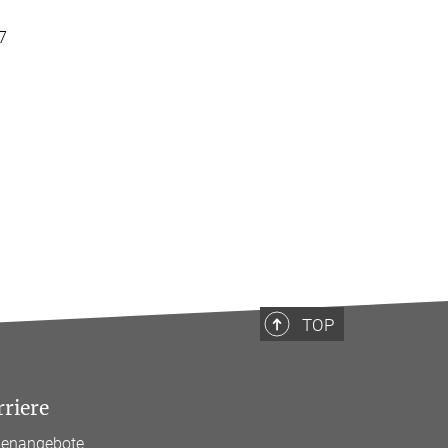
87
TOP
rriere
llenangebote