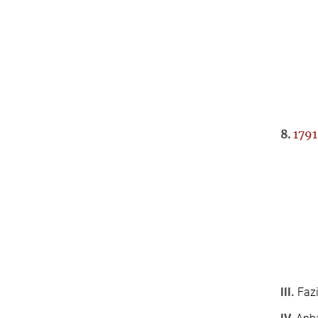
8.
1791
III.
Fazi