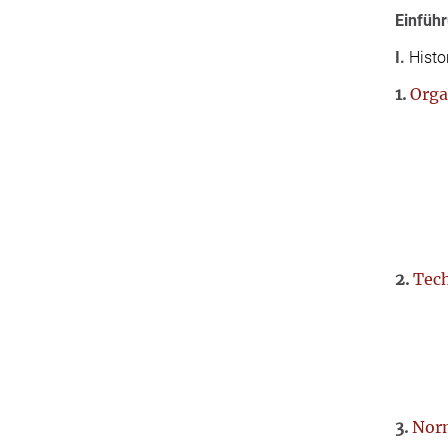
Einfüh
I.
Histo
1.
Organ
2.
Tech
3.
Norm