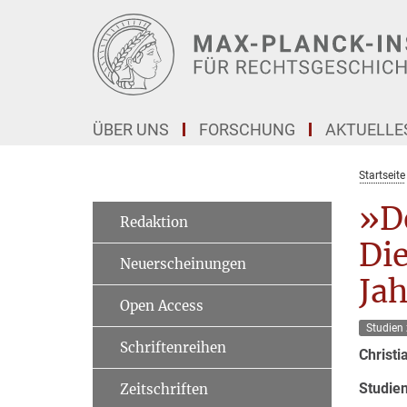
Hauptinhalt
ÜBER UNS
FORSCHUNG
AKTUELLE
Startseite
»De
Redaktion
Die
Neuerscheinungen
Ja
Open Access
Studien 
Schriftenreihen
Christi
Studien
Zeitschriften