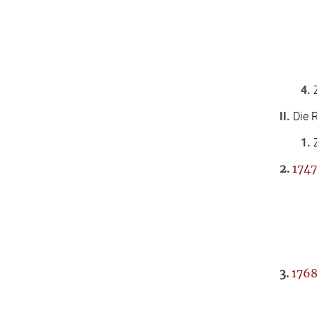
4.
Z
II.
Die R
1.
Z
2.
1747
3.
1768