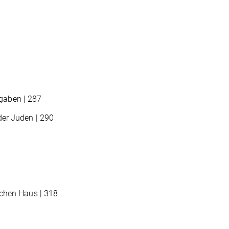
gaben | 287
der Juden | 290
schen Haus | 318