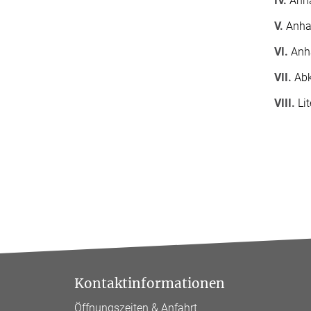
IV.
Anha
V.
Anhan
VI.
Anha
VII.
Abk
VIII.
Lit
Kontaktinformationen
Öffnungszeiten & Anfahrt