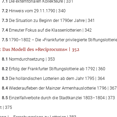
7.1
Die exterritorialen Kollekteure | 331
7.2
Hinweis vom 29.11.1790 | 340
7.3
Die Situation zu Beginn der 1790er Jahre | 341
7.4
Erneuter Fokus auf die Klassenlotterien | 342
7.5
1790–1802 – Die »Frankfurter privilegierte Stiftungslotterie
: Das Modell des »Reciprocums« | 352
8.1
Normdurchsetzung | 353
8.2
Erfolg der Frankfurter Stiftungslotterie ab 1792 | 360
8.3
Die holländischen Lotterien ab dem Jahr 1795 | 364
8.4
Wiederauﬂeben der Mainzer Armenhauslotterie 1796 | 367
8.5
Einzelfallverbote durch die Stadtkanzlei 1803–1804 | 373
t | 375