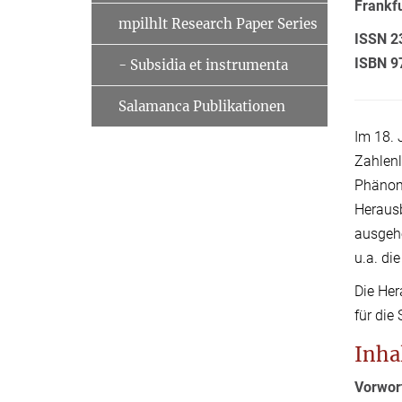
Frankfu
mpilhlt Research Paper Series
ISSN 2
ISBN 9
- Subsidia et instrumenta
Salamanca Publikationen
Im 18. 
Zahlenl
Phänome
Herausb
ausgehe
u.a. di
Die Her
für die
Inha
Vorwor