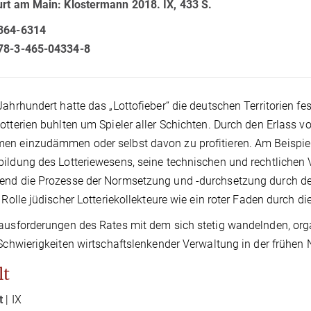
rt am Main: Klostermann 2018. IX, 433 S.
364-6314
78-3-465-04334-8
Jahrhundert hatte das „Lottofieber“ die deutschen Territorien fe
otterien buhlten um Spieler aller Schichten. Durch den Erlass v
n einzudämmen oder selbst davon zu profitieren. Am Beispiel 
ildung des Lotteriewesens, seine technischen und rechtlichen
nd die Prozesse der Normsetzung und -durchsetzung durch den 
e Rolle jüdischer Lotteriekollekteure wie ein roter Faden durch die
ausforderungen des Rates mit dem sich stetig wandelnden, orga
 Schwierigkeiten wirtschaftslenkender Verwaltung in der frühen 
lt
t
| IX