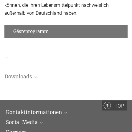
können, die ihren Lebensmittelpunkt nachweislich
außerhalb von Deutschland haben.
Gästeprogramm
Stefanie Rüther
Downloads
Forschungskoordinatorin
+49 (69) 789 78 - 190
ruether@...
Additional Application Details
78.17 kB
TOP
Hinweise Bewerbungsverfahren Postdoktoranden
Kontaktinformationen
68.95 kB
Social Media
Öffnungszeiten & Anfahrt
Jetzt online bewerben!