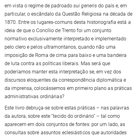
em vista o regime de padroado
sui generis
do país e, em
particular, o escândalo da Questão Religiosa na década de
1870. Entre os lugares-comuns desta historiografia está a
ideia de que o Concílio de Trento foi um conjunto
normativo exclusivamente interpretado e implementado
pelo clero e pelos ultramontanos, quando não uma
imposição de Roma de cima para baixo e uma bandeira
de luta contra as políticas liberais. Mas será que
poderíamos manter esta interpretação se, em vez dos
discursos eloquentes da correspondência diplomática e
da imprensa, colocássemos em primeiro plano as práticas
administrativas ordinárias?
Este livro debruça-se sobre estas práticas – nas palavras
da autora, sobre este “tecido do ordinário” – tal como
aparecem em dois conjuntos de fontes: por um lado, as
consultas sobre assuntos eclesiásticos que autoridades