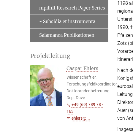
1198 al
mpilhlt Research Paper Series
regiona
Unterst
- Subsidia et instrumenta
1990, †
Pfalzen
Salamanca Publikationen
Zotz (b
Vorarbe
Projektleitung
Itinera
Caspar Ehlers
Nach de
Wissenschaftler,
Königsh
Forschungsfeldkoordinator,
europäi
Doktorandenbetreuung
Leitung
Dep. Duve
Direkto
+49 (69) 789 78 -
Auer (s
163
von Anf
ehlers@...
Insgesa