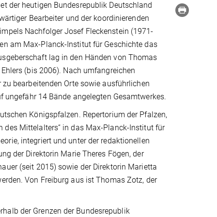
iet der heutigen Bundesrepublik Deutschland
swärtiger Bearbeiter und der koordinierenden
impels Nachfolger Josef Fleckenstein (1971-
ren am Max-Planck-Institut für Geschichte das
rausgeberschaft lag in den Händen von Thomas
r Ehlers (bis 2006). Nach umfangreichen
er zu bearbeitenden Orte sowie ausführlichen
s auf ungefähr 14 Bände angelegten Gesamtwerkes.
eutschen Königspfalzen. Repertorium der Pfalzen,
des Mittelalters“ in das Max-Planck-Institut für
rie, integriert und unter der redaktionellen
ung der Direktorin Marie Theres Fögen, der
auer (seit 2015) sowie der Direktorin Marietta
werden. Von Freiburg aus ist Thomas Zotz, der
rhalb der Grenzen der Bundesrepublik