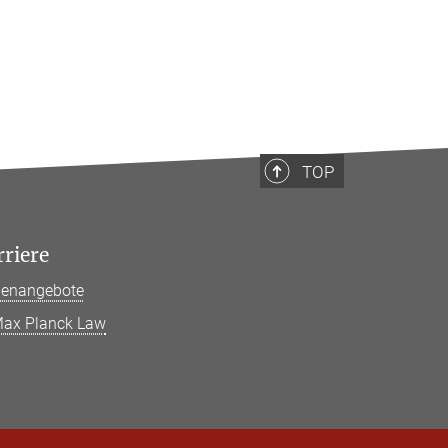
TOP
rriere
llenangebote
ax Planck Law