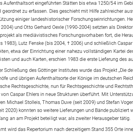
s Aufenthaltsort eingeführten Stätten bis etwa 1250/54 im Geb
l geordnet zu erfassen. Dies geschieht mit Hilfe zahlreicher au
ützung einiger landeshistorischer Forschungseinrichtungen. He
 2004) und Otto Gerhard Oexle (1990-2004) setzten als Direkto
projekt als mediävistisches Forschungsvorhaben fort, die He
is 1983), Lutz Fenske (bis 2004, † 2006) und schließlich Caspa
iten, etwa der Einrichtung einer nahezu vollständigen Kartei d
rlisten und auch Karten, erschien 1983 die erste Lieferung de
r Schließung des Göttinger Institutes wurde das Projekt „Die d
öfe und übrigen Aufenthaltsorte der Könige im deutschen Reich 
sche Rechtsgeschichte, nun für Rechtsgeschichte und Rechtstheo
 von Caspar Ehlers in neue Strukturen überführt. Mit Unterstütz
ren Michael Stolleis, Thomas Duve (seit 2009) und Stefan Vogen
eit 2020) konnten so weitere Lieferungen und Bände publiziert 
ang an am Projekt beteiligt war, als zweiter Herausgeber tätig.
mt wird das Repertorium nach derzeitigem Stand 355 Orte inne