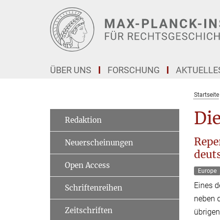
Hauptinhalt
ÜBER UNS
FORSCHUNG
AKTUELLE
Startseite
Di
Redaktion
Repe
Neuerscheinungen
deuts
Open Access
Europe
Eines d
Schriftenreihen
neben d
Zeitschriften
übrigen