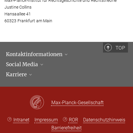
Max-Planck-Institut für Rechtsgeschichte und Rechtstheorie
Justine Collins
Hansaallee 41
60323 Frankfurt am Main
TOP
Kontaktinformationen
Social Media
Öffnungszeiten & Anfahrt
Karriere
Ansprechpartner*innen
LinkedIn
Newsletter
Facebook
Stellenangebote
Bluesky
Max Planck Law
Max-Planck-Gesellschaft
X
Intranet
Impressum
ROR
Datenschutzhinweis
Barrierefreiheit