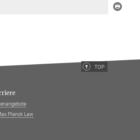
TOP
rriere
llenangebote
ax Planck Law