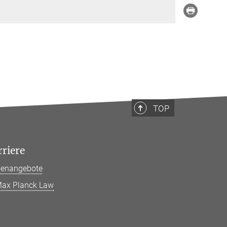
TOP
rriere
llenangebote
ax Planck Law