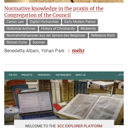
Normative knowledge in the praxis of the
Congregation of the Council
Canon Law
Digital Humanities
Early Modern Period
Historical Archives
History of Christianity
Modernity
Normativitätswissen aus der Sphäre des Religiösen
Reference Work
Roman Curia
Sources
mehr
Benedetta Albani, Yohan Park