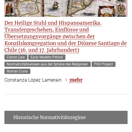
Der Heilige Stuhl und Hispanoamerika.
Transfergeschehen, Einflüsse und
Übersetzungsvorgänge zwischen der
Konzilskongregation und der Diözese Santiago de
Chile (16. und 17. Jahrhundert)
Canon Law
Early Modern Period
Normativitätswissen aus der Sphäre des Religiösen
PhD Project
Roman Curia
mehr
Constanza López Lamerain
Historische Normativitätsregime