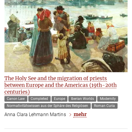
The Holy See and the migration of priests
between Europe and the Americas (19th-20th
centuries)
Canon Law
Completed
Europe
Iberian Worlds
Modernity
Normativitätswissen aus der Sphäre des Religiösen
Roman Curia
mehr
Anna Clara Lehmann Martins