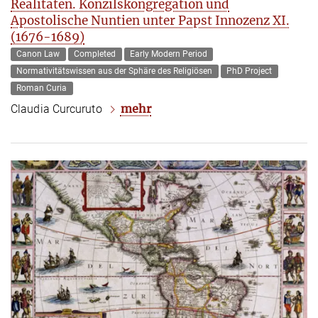
Realitäten. Konzilskongregation und
Apostolische Nuntien unter Papst Innozenz XI.
(1676-1689)
Canon Law
Completed
Early Modern Period
Normativitätswissen aus der Sphäre des Religiösen
PhD Project
Roman Curia
mehr
Claudia Curcuruto