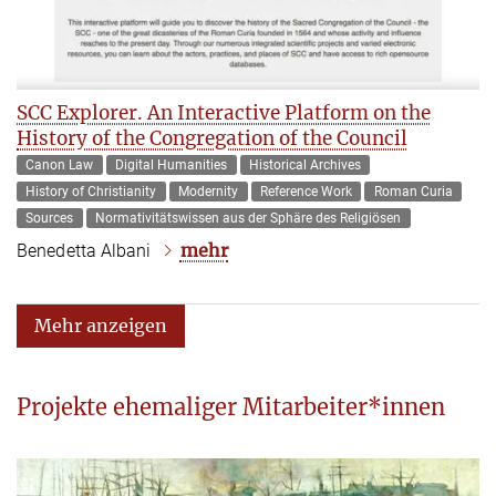
SCC Explorer. An Interactive Platform on the
History of the Congregation of the Council
Canon Law
Digital Humanities
Historical Archives
History of Christianity
Modernity
Reference Work
Roman Curia
Sources
Normativitätswissen aus der Sphäre des Religiösen
mehr
Benedetta Albani
Mehr anzeigen
Projekte ehemaliger Mitarbeiter*innen