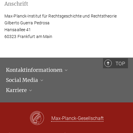
Anschrift
Direktionsassistentin
+49 (69) 789 78 - 165
Max-Planck-Institut für Rechtsgeschichte und Rechtstheorie
+49 (69) 789 78 - 211
Gilberto Guerra Pedrosa
pasakarnis@...
Hansaallee 41
60323 Frankfurt am Main
Am Institut bis 17.07.2023
TOP
Kontaktinformationen
Social Media
Öffnungszeiten & Anfahrt
Karriere
Ansprechpartner*innen
LinkedIn
Newsletter
Facebook
Stellenangebote
Bluesky
Max Planck Law
Max-Planck-Gesellschaft
X