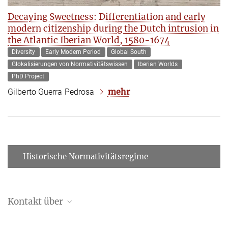
Decaying Sweetness: Differentiation and early
modern citizenship during the Dutch intrusion in
the Atlantic Iberian World, 1580-1674
Diversity
Early Modern Period
Global South
Glokalisierungen von Normativitätswissen
Iberian Worlds
PhD Project
mehr
Gilberto Guerra Pedrosa
Historische Normativitätsregime
Kontakt über
Nicole Pasakarnis