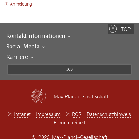
Anmeldung
TOP
Kontaktinformationen
Social Media
Öffnungszeiten & Anfahrt
Karriere
Ansprechpartner*innen
LinkedIn
Newsletter
Facebook
Stellenangebote
ICS
Bluesky
Max Planck Law
X
Max-Planck-Gesellschaft
Intranet
Impressum
ROR
Datenschutzhinweis
Barrierefreiheit
©
2026, Max-Planck-Gesellschaft