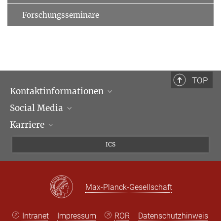
Forschungsseminare
TOP
Kontaktinformationen
Social Media
Öffnungszeiten & Anfahrt
Karriere
Ansprechpartner*innen
LinkedIn
Newsletter
Facebook
Stellenangebote
ICS
Bluesky
Max Planck Law
X
Max-Planck-Gesellschaft
Intranet
Impressum
ROR
Datenschutzhinweis