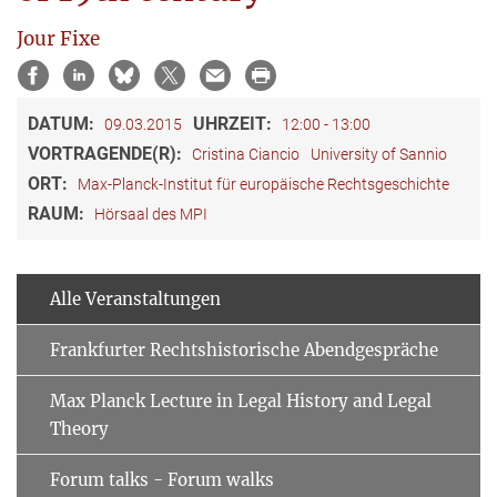
Jour Fixe
DATUM:
UHRZEIT:
09.03.2015
12:00 - 13:00
VORTRAGENDE(R):
Cristina Ciancio
University of Sannio
ORT:
Max-Planck-Institut für europäische Rechtsgeschichte
RAUM:
Hörsaal des MPI
Alle Veranstaltungen
Frankfurter Rechtshistorische Abendgespräche
Max Planck Lecture in Legal History and Legal
Theory
Forum talks - Forum walks