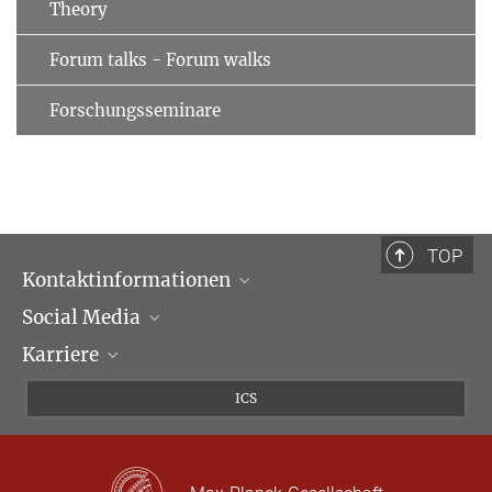
Theory
Forum talks - Forum walks
Forschungsseminare
TOP
Kontaktinformationen
Social Media
Öffnungszeiten & Anfahrt
Karriere
Ansprechpartner*innen
LinkedIn
Newsletter
Facebook
Stellenangebote
ICS
Bluesky
Max Planck Law
X