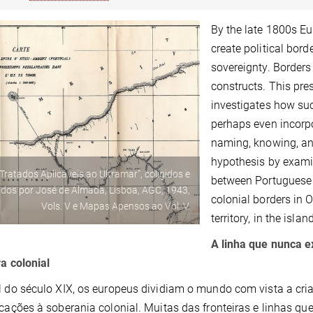
By the late 1800s Eu
create political bord
sovereignty. Border
constructs. This pre
investigates how su
perhaps even incorp
naming, knowing, and
hypothesis by exami
"Tratados Aplicáveis ao Ultramar", coligidos e
between Portuguese 
dos por José de Almada, Lisboa, AGC, 1943,
colonial borders in 
Vols. V e Mapas Apensos ao Vol. V.
territory, in the isla
A linha que nunca e
ra colonial
l do século XIX, os europeus dividiam o mundo com vista a cria
icações à soberania colonial. Muitas das fronteiras e linhas 