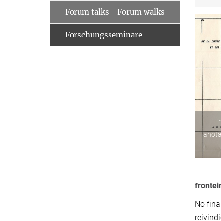
Forum talks - Forum walks
Forschungsseminare
anota
frontei
No fina
reivind