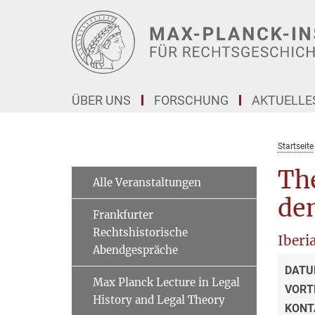
Hauptinhalt
ÜBER UNS
FORSCHUNG
AKTUELLE
Startseite
The
Alle Veranstaltungen
dem
Frankfurter
Rechtshistorische
Iberi
Abendgespräche
DATU
Max Planck Lecture in Legal
VORT
History and Legal Theory
KONT