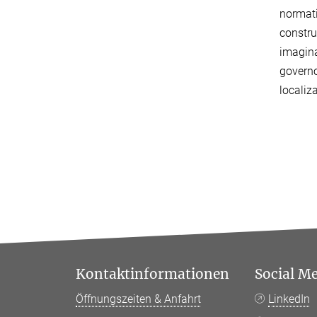
normati
constru
imagina
governo
localiz
Kontaktinformationen
Social M
Öffnungszeiten & Anfahrt
LinkedIn