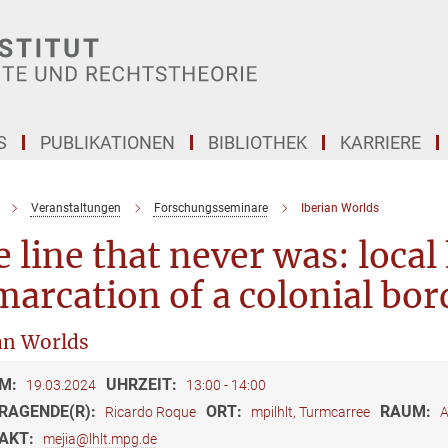
S
PUBLIKATIONEN
BIBLIOTHEK
KARRIERE
Veranstaltungen
Forschungsseminare
Iberian Worlds
 line that never was: loca
arcation of a colonial bor
an Worlds
M:
UHRZEIT:
19.03.2024
13:00 - 14:00
RAGENDE(R):
ORT:
RAUM:
Ricardo Roque
mpilhlt, Turmcarree
A
AKT:
mejia@lhlt.mpg.de