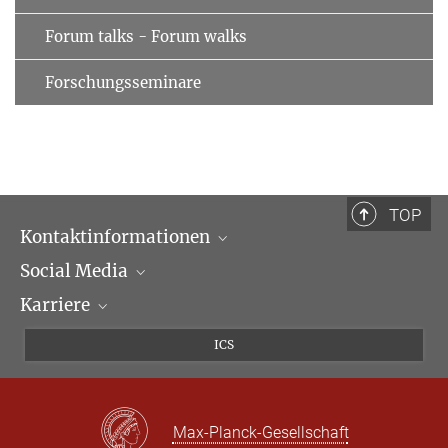
Forum talks - Forum walks
Forschungsseminare
TOP
Kontaktinformationen
Social Media
Öffnungszeiten & Anfahrt
Karriere
Ansprechpartner*innen
LinkedIn
Newsletter
Facebook
Stellenangebote
ICS
Bluesky
Max Planck Law
X
Max-Planck-Gesellschaft