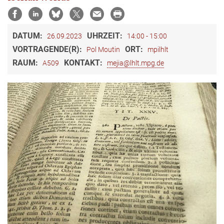
DATUM:
UHRZEIT:
26.09.2023
14:00 - 15:00
VORTRAGENDE(R):
ORT:
Pol Moutin
mpilhlt
RAUM:
KONTAKT:
A509
mejia@lhlt.mpg.de