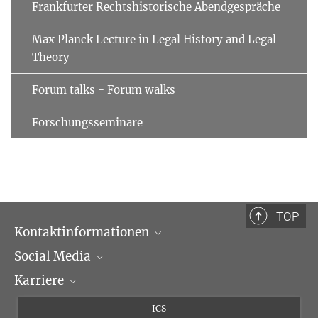
Frankfurter Rechtshistorische Abendgespräche
Max Planck Lecture in Legal History and Legal
Theory
Forum talks - Forum walks
Forschungsseminare
TOP
Kontaktinformationen
Social Media
Öffnungszeiten & Anfahrt
Karriere
Ansprechpartner*innen
LinkedIn
Newsletter
Facebook
Stellenangebote
ICS