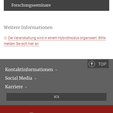
Forschungsseminare
Weitere Informationen
Die Veranstaltung wird in einem Hybridmodus organisiert. Bitte
melden Sie sich hier an
TOP
Kontaktinformationen
Social Media
Öffnungszeiten & Anfahrt
Karriere
Ansprechpartner*innen
LinkedIn
Newsletter
Facebook
Stellenangebote
ICS
Bluesky
Max Planck Law
X