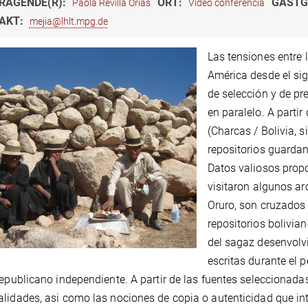
RAGENDE(R):
ORT:
GASTG
Paola Revilla Orias
Vídeo conferência
AKT:
mejia@lhlt.mpg.de
Las tensiones entre
América desde el sig
de selección y de p
en paralelo. A part
(Charcas / Bolivia, s
repositorios guardan
Datos valiosos prop
visitaron algunos ar
Oruro, son cruzados
repositorios bolivian
del sagaz desenvolv
escritas durante el 
republicano independiente. A partir de las fuentes seleccionada
lidades, asi como las nociones de copia o autenticidad que int