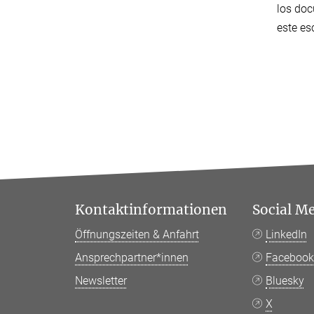
los doc
este es
Kontaktinformationen
Social M
Öffnungszeiten & Anfahrt
LinkedIn
Ansprechpartner*innen
Faceboo
Newsletter
Bluesky
X