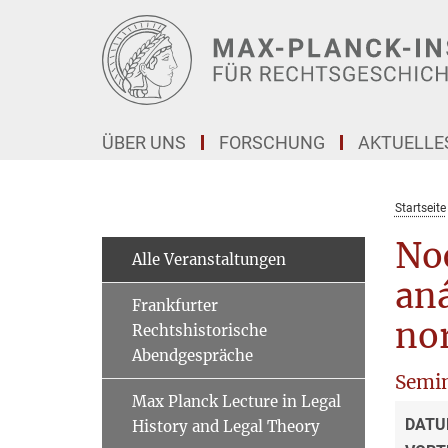
Hauptinhalt
ÜBER UNS
FORSCHUNG
AKTUELLE
Startseite
Noc
Alle Veranstaltungen
aná
Frankfurter
nor
Rechtshistorische
Abendgespräche
Semi
Max Planck Lecture in Legal
DATU
History and Legal Theory