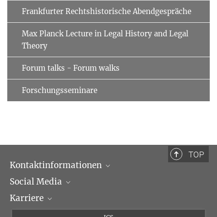
Frankfurter Rechtshistorische Abendgespräche
Max Planck Lecture in Legal History and Legal
Theory
Forum talks - Forum walks
Forschungsseminare
TOP
Kontaktinformationen
Social Media
Öffnungszeiten & Anfahrt
Karriere
Ansprechpartner*innen
LinkedIn
Newsletter
Facebook
Stellenangebote