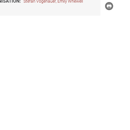
ISATION:
Stefan Vogenauer, Emily Whewell