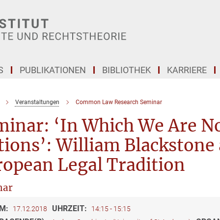
S
PUBLIKATIONEN
BIBLIOTHEK
KARRIERE
Veranstaltungen
Common Law Research Seminar
inar: ‘In Which We Are No
ions’: William Blackstone 
ropean Legal Tradition
nar
M:
UHRZEIT:
17.12.2018
14:15 - 15:15