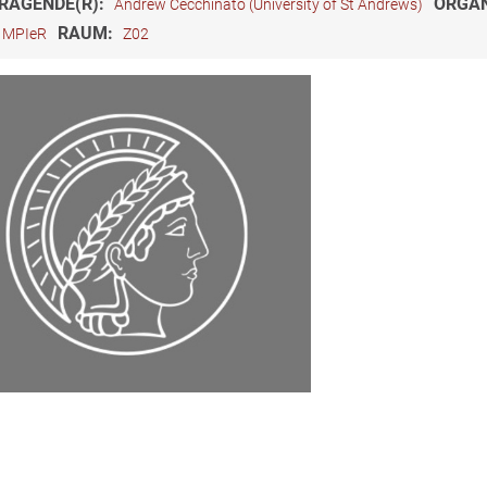
RAGENDE(R):
ORGAN
Andrew Cecchinato (University of St Andrews)
RAUM:
MPIeR
Z02