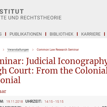
S
PUBLIKATIONEN
BIBLIOTHEK
KARRIERE
Veranstaltungen
Common Law Research Seminar
inar: Judicial Iconograph
h Court: From the Colonial
onial
nar
M:
UHRZEIT:
19.11.2018
14:15 - 15:15