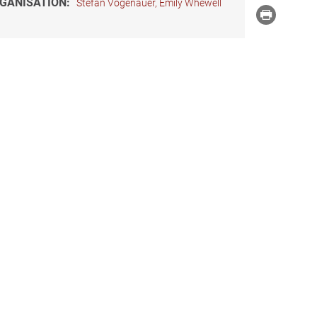
GANISATION:
Stefan Vogenauer, Emily Whewell