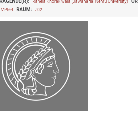
RAGENDE(R):
OR
Rahela Khorakiwala (Jawaharlal Nehru University)
RAUM:
MPIeR
Z02