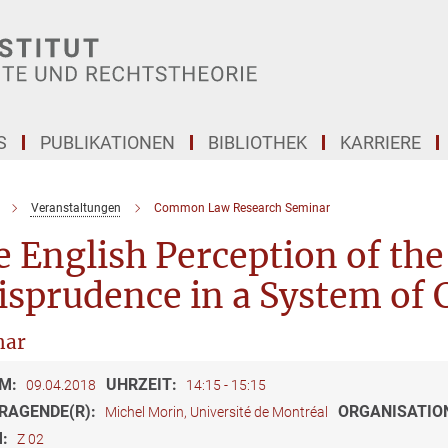
S
PUBLIKATIONEN
BIBLIOTHEK
KARRIERE
Veranstaltungen
Common Law Research Seminar
 English Perception of the
isprudence in a System of 
nar
M:
UHRZEIT:
09.04.2018
14:15 - 15:15
RAGENDE(R):
ORGANISATIO
Michel Morin, Université de Montréal
M:
Z 02