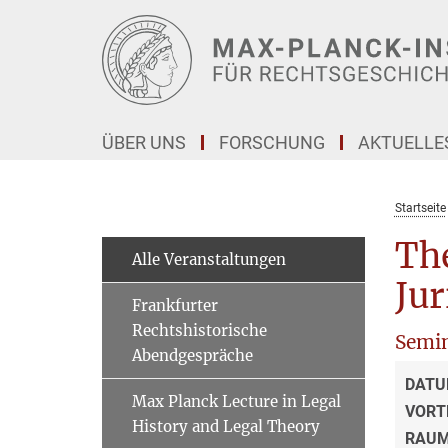
Hauptinhalt
ÜBER UNS
FORSCHUNG
AKTUELLE
Startseite
The
Alle Veranstaltungen
Jur
Frankfurter
Rechtshistorische
Semi
Abendgespräche
DATU
Max Planck Lecture in Legal
VORT
History and Legal Theory
RAU