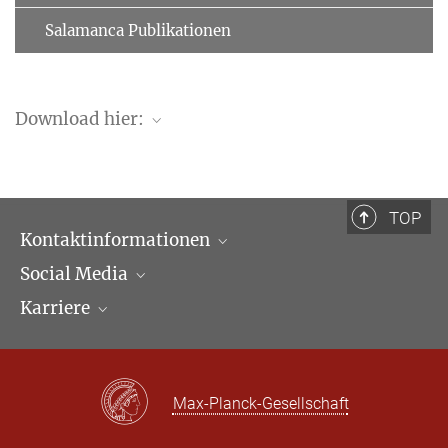
Salamanca Publikationen
Download hier:
ssrn.com
TOP
Kontaktinformationen
Social Media
Öffnungszeiten & Anfahrt
Karriere
Ansprechpartner*innen
LinkedIn
Newsletter
Facebook
Stellenangebote
Bluesky
Max Planck Law
Max-Planck-Gesellschaft
X