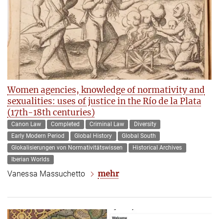
Women agencies, knowledge of normativity and
sexualities: uses of justice in the Río de la Plata
(17th-18th centuries)
Canon Law
Completed
Criminal Law
Diversity
Early Modern Period
Global History
Global South
Glokalisierungen von Normativitätswissen
Historical Archives
Iberian Worlds
mehr
Vanessa Massuchetto