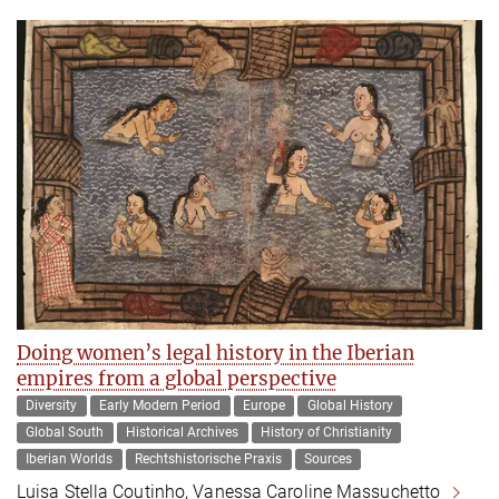
Doing women’s legal history in the Iberian
empires from a global perspective
Diversity
Early Modern Period
Europe
Global History
Global South
Historical Archives
History of Christianity
Iberian Worlds
Rechtshistorische Praxis
Sources
Luisa Stella Coutinho, Vanessa Caroline Massuchetto