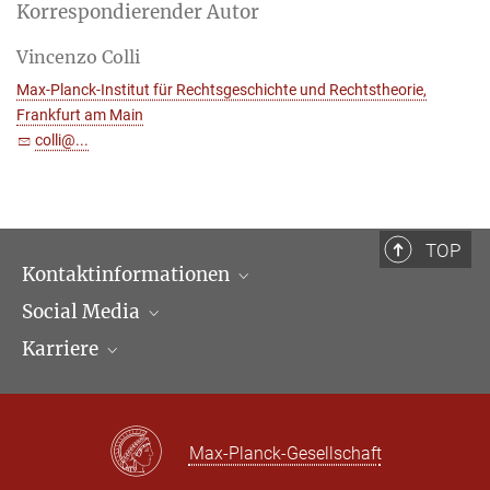
Korrespondierender Autor
Vincenzo Colli
Max-Planck-Institut für Rechtsgeschichte und Rechtstheorie,
Frankfurt am Main
colli@...
TOP
Kontaktinformationen
Social Media
Öffnungszeiten & Anfahrt
Karriere
Ansprechpartner*innen
LinkedIn
Newsletter
Facebook
Stellenangebote
Bluesky
Max Planck Law
Max-Planck-Gesellschaft
X