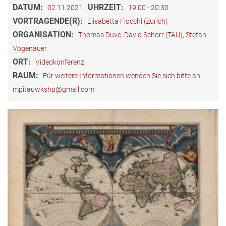
DATUM:
UHRZEIT:
02.11.2021
19:00 - 20:30
VORTRAGENDE(R):
Elisabetta Fiocchi (Zurich)
ORGANISATION:
Thomas Duve, David Schorr (TAU), Stefan
Vogenauer
ORT:
Videokonferenz
RAUM:
Für weitere Informationen wenden Sie sich bitte an
mpitauwkshp@gmail.com