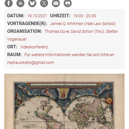
DATUM:
UHRZEIT:
19.10.2021
19:00 - 20:30
VORTRAGENDE(R):
James Q. Whitman (Yale Law School)
ORGANISATION:
Thomas Duve, David Schorr (TAU), Stefan
Vogenauer
ORT:
Videokonferenz
RAUM:
Für weitere Informationen wenden Sie sich bitte an
mpitauwkshp@gmail.com